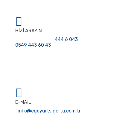
BİZİ ARAYIN
0549 443 60 43
E-MAİL
‏‏‎‏‏‎ ‏‏‎‏‏‎ ‏‏‎‏‏‏‏‎‏‏info@egeyurtsigorta.com.tr